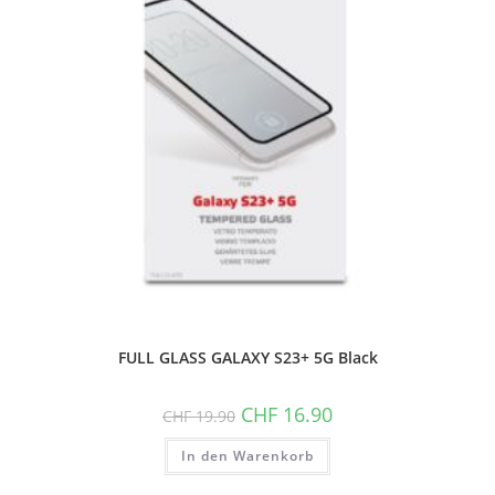
FULL GLASS GALAXY S23+ 5G Black
Ursprünglicher
Aktueller
CHF
16.90
CHF
19.90
Preis
Preis
war:
ist:
In den Warenkorb
CHF 19.90
CHF 16.90.