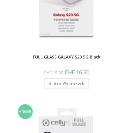
FULL GLASS GALAXY S23 5G Black
Ursprünglicher
Aktueller
CHF
16.90
CHF
19.90
Preis
Preis
war:
ist:
In den Warenkorb
CHF 19.90
CHF 16.90.
ANGEB
OT!