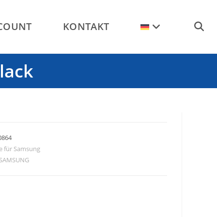
CCOUNT
KONTAKT
WEBSI
lack
SUCHE
UMSCH
0864
ie für Samsung
SAMSUNG