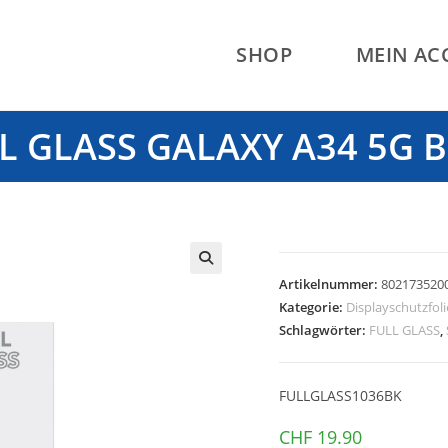
SHOP
MEIN A
L GLASS GALAXY A34 5G B
Artikelnummer:
802173520
🔍
Kategorie:
Displayschutzfol
Schlagwörter:
FULL GLASS
,
FULLGLASS1036BK
CHF
19.90