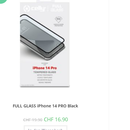
T!
FULL GLASS iPhone 14 PRO Black
Ursprünglicher
Aktueller
CHF
16.90
CHF
19.90
Preis
Preis
war:
ist: