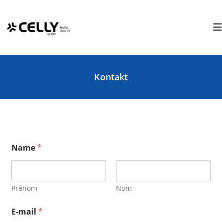
Zum
Cookie-Einstellungen
Inhalt
springen
Kontakt
Name
*
Prénom
Nom
E-mail
*