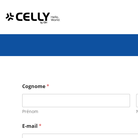
Salta
Pannello di gestione dei cookies
al
contenuto
Cognome
*
Prénom
E-mail
*