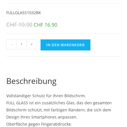
FULLGLASS1032BK
CHF
19.90
Ursprünglicher
Aktueller
CHF
16.90
Preis
Preis
war:
ist:
CHF 19.90
CHF 16.90.
FULL
-
+
IN DEN WARENKORB
GLASS
GALAXY
S23
5G
Black
Beschreibung
Menge
Vollständiger Schutz für Ihren Bildschirm.
FULL GLASS ist ein zusätzliches Glas, das den gesamten
Bildschirm schützt, mit farbigen Rändern, die sich dem
Design Ihres Smartphones anpassen.
Oberfläche gegen Fingerabdrücke.