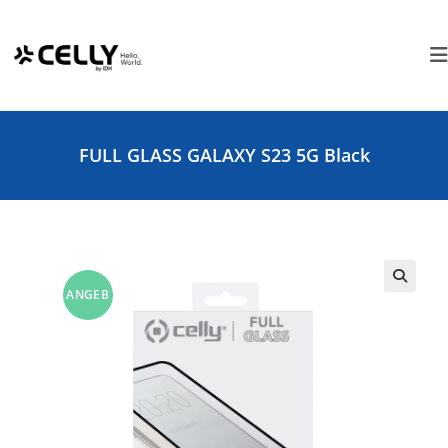
Zum
Cookie-Einstellungen
Inhalt
springen
FULL GLASS GALAXY S23 5G Black
ANGEB
🔍
OT!