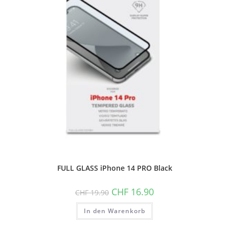
FULL GLASS iPhone 14 PRO Black
Ursprünglicher
Aktueller
CHF
16.90
CHF
19.90
Preis
Preis
war:
ist:
In den Warenkorb
CHF 19.90
CHF 16.90.