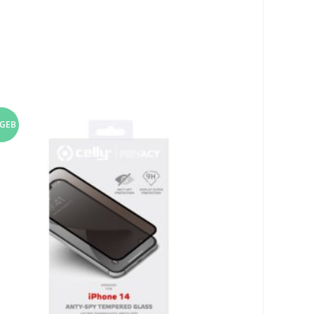
GEB
T!