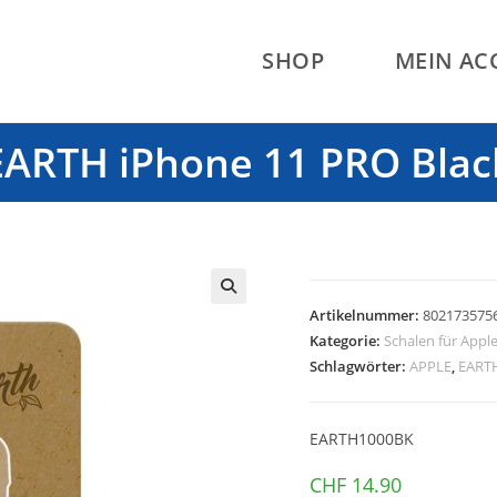
SHOP
MEIN A
EARTH iPhone 11 PRO Blac
Artikelnummer:
802173575
🔍
Kategorie:
Schalen für Appl
Schlagwörter:
APPLE
,
EART
EARTH1000BK
CHF
14.90