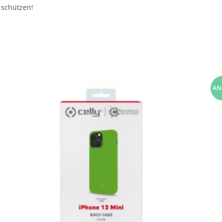
 schützen!
AN
O