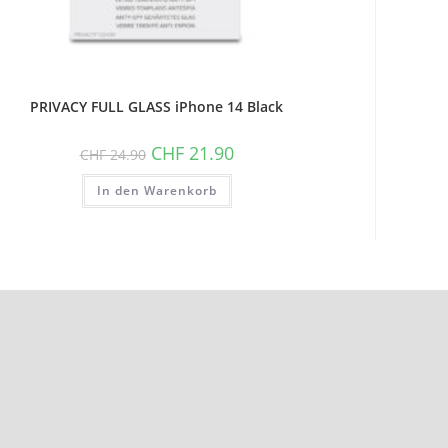
PRIVACY FULL GLASS iPhone 14 Black
Ursprünglicher
Aktueller
CHF
21.90
CHF
24.90
Preis
Preis
war:
ist:
In den Warenkorb
CHF 24.90
CHF 21.90.