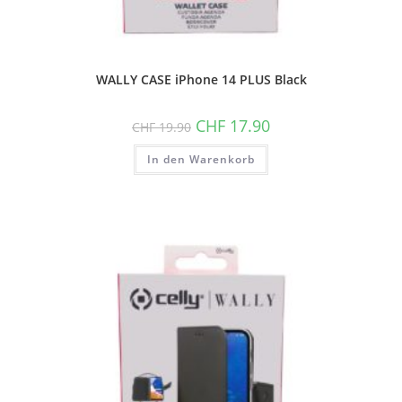
WALLY CASE iPhone 14 PLUS Black
Ursprünglicher
Aktueller
CHF
17.90
CHF
19.90
Preis
Preis
war:
ist:
In den Warenkorb
CHF 19.90
CHF 17.90.