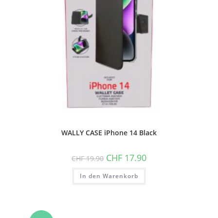
WALLY CASE iPhone 14 Black
Ursprünglicher
Aktueller
CHF
17.90
CHF
19.90
Preis
Preis
war:
ist:
In den Warenkorb
CHF 19.90
CHF 17.90.