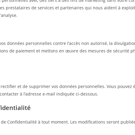
 personnelles avec des tiers à des fins de marketing sans votre c
restataires de services et partenaires qui nous aident à exploiter 
’analyse.
données personnelles contre l’accès non autorisé, la divulgation, l
tions de paiement et mettons en œuvre des mesures de sécurité ph
e rectifier et de supprimer vos données personnelles. Vous pouvez
 contacter à l’adresse e-mail indiquée ci-dessous.
identialité
e de Confidentialité à tout moment. Les modifications seront publié