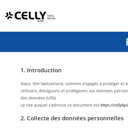
Skip
Panneau de gestion des cookies
to
content
1. Introduction
Nous, IDH Switzerland, sommes engagés à protéger et à re
utilisons, divulguons et protégeons vos données personne
des données (LPD).
Le site auquel s’adresse ce document est
https://cellyby
2. Collecte des données personnelles