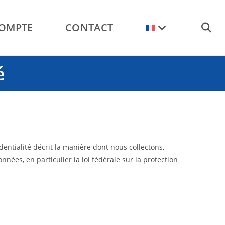
OMPTE
CONTACT
TOGGL
é
WEBSI
SEARC
dentialité décrit la manière dont nous collectons,
nées, en particulier la loi fédérale sur la protection