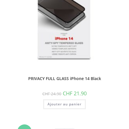
PRIVACY FULL GLASS iPhone 14 Black
Le
Le
CHF
21.90
CHF
24.90
prix
prix
initial
actuel
Ajouter au panier
était :
est :
CHF 24.90.
CHF 21.90.