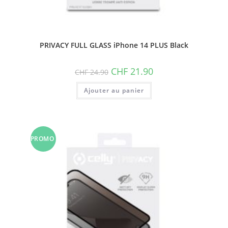
PRIVACY FULL GLASS iPhone 14 PLUS Black
Le
Le
CHF
21.90
CHF
24.90
prix
prix
initial
actuel
Ajouter au panier
était :
est :
CHF 24.90.
CHF 21.90.
PROMO
!