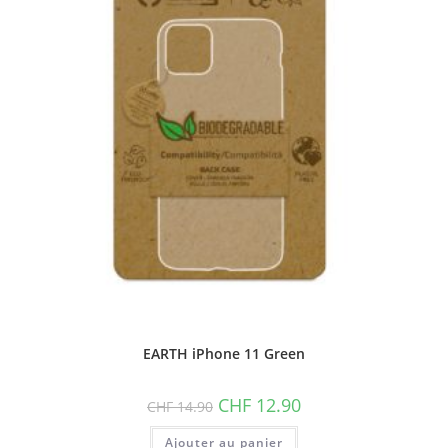
!
EARTH iPhone 11 Green
Le
Le
CHF
12.90
CHF
14.90
prix
prix
initial
actuel
Ajouter au panier
était :
est :