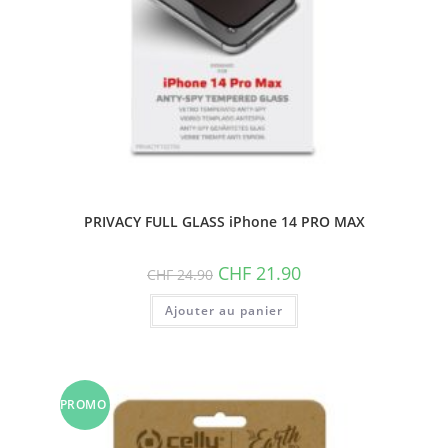
PRIVACY FULL GLASS iPhone 14 PRO MAX
Le
Le
CHF
21.90
CHF
24.90
prix
prix
initial
actuel
Ajouter au panier
était :
est :
CHF 24.90.
CHF 21.90.
PROMO