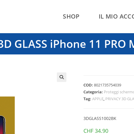
SHOP
IL MIO AC
3D GLASS iPhone 11 PRO 
COD:
8021735754039
🔍
Categoria:
Proteggi scherm
Tag:
APPLE
,
PRIVACY 3D GL
3DGLASS1002BK
CHF
34.90