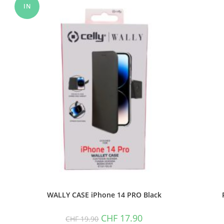
IN
OFFERT
A!
WALLY CASE iPhone 14 PRO Black
Il
Il
CHF
17.90
CHF
19.90
prezzo
prezzo